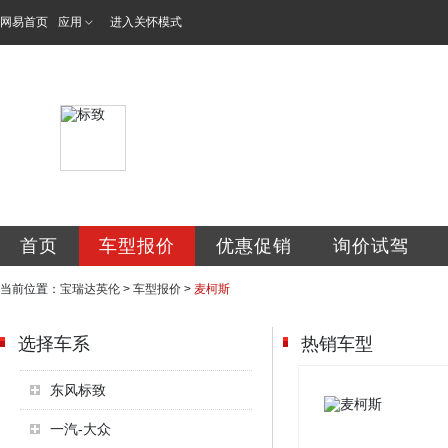
网易首页
应用
进入关怀模式
安康市宝瑞达汽车
首页
车型报价
优惠促销
询价试驾
当前位置：
宝瑞达英伦
>
车型报价
>
麦柯斯
选择车系
热销车型
东风标致
一汽-大众