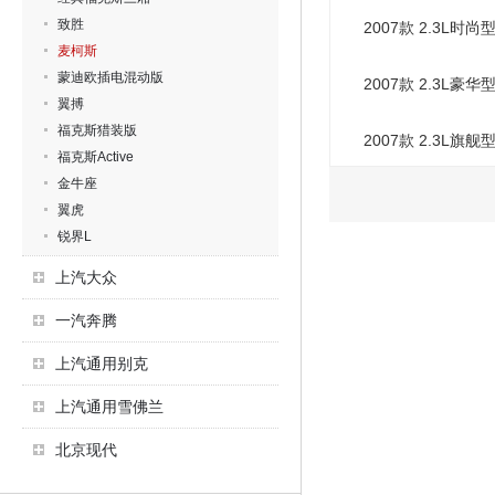
致胜
2007款 2.3L时尚
麦柯斯
蒙迪欧插电混动版
2007款 2.3L豪华
翼搏
福克斯猎装版
2007款 2.3L旗舰
福克斯Active
金牛座
翼虎
锐界L
上汽大众
一汽奔腾
上汽通用别克
上汽通用雪佛兰
北京现代