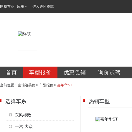
网易首页
应用
进入关怀模式
安康市宝瑞达汽车
首页
车型报价
优惠促销
询价试驾
当前位置：
宝瑞达英伦
>
车型报价
>
嘉年华ST
选择车系
热销车型
东风标致
一汽-大众